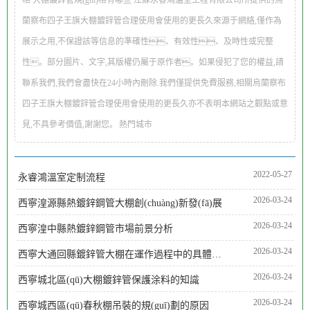
蘭察布四子王旗大棚鍍鋅管合理使用會使用的更長久來源于網絡,僅作為
展示之用,不保證該等信息的準確性、有效性、及時性或完整
性。部分圖片、文字,其版權仍屬于原作者。如果侵犯了您的權益,請
聯系我們,我們會盡快在24小時內刪除.我們僅提供免費服務,相關烏蘭察布
四子王旗大棚鍍鋅管合理使用會使用的更長久亦不表明本網站之觀點或意
見,不具參考價值,謝謝您。
熱門城市
2022-05-27
永睿鴻溫室定制流程
2026-03-24
西寧湟源縣熱鍍鋅鋼管大棚創(chuàng)新發(fā)展
2026-03-24
西寧湟中縣熱鍍鋅鋼管市場前景分析
（1）圓管：用于大棚的支撐，搭建等。 （2）方管與
2026-03-24
西寧大通回縣鍍鋅管大棚在運作過程中的具體工藝是什么
矩形管：常用于大棚的框架，橫梁等。 （3）異形管：根據
2026-03-24
西寧城北區(qū)大棚鍍鋅管保護涂料的知識
實際需求定制的特型管道，如三角形，橢圓形等。
2026-03-24
西寧城西區(qū)春秋棚吊裝的規(guī)劃的原因