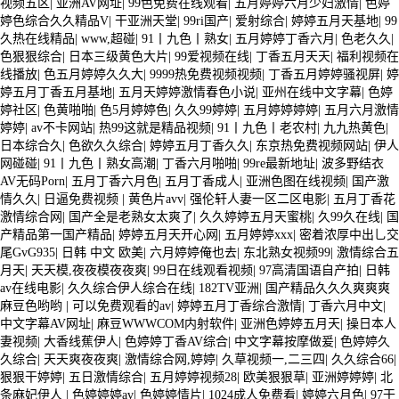
视频五区
|
亚洲AV网址
|
99色免费在线观看
|
五月婷婷六月少妇激情
|
色婷
婷色综合久久精品V
|
干亚洲天堂
|
99ri国产
|
爱射综合
|
婷婷五月天基地
|
99
久热在线精品
|
www,超碰
|
91丨九色丨熟女
|
五月婷婷丁香六月
|
色老久久
|
色狠狠综合
|
日本三级黄色大片
|
99爱视频在线
|
丁香五月天天
|
福利视频在
线播放
|
色五月婷婷久久大
|
9999热免费视频视频
|
丁香五月婷婷骚视屏
|
婷
婷五月丁香五月基地
|
五月天婷婷激情春色小说
|
亚州在线中文字幕
|
色婷
婷社区
|
色黄啪啪
|
色5月婷婷色
|
久久99婷婷
|
五月婷婷婷婷
|
五月六月激情
婷婷
|
av不卡网站
|
热99这就是精品视频
|
91丨九色丨老农村
|
九九热黄色
|
日本综合久
|
色欲久久综合
|
婷婷五月丁香久久
|
东京热免费视频网站
|
伊人
网碰碰
|
91丨九色丨熟女高潮
|
丁香六月啪啪
|
99re最新地址
|
波多野结衣
AV无码Porn
|
五月丁香六月色
|
五月丁香成人
|
亚洲色图在线视频
|
国产激
情久久
|
日逼免费视频
|
黄色片avv
|
强伦轩人妻一区二区电影
|
五月丁香花
激情综合网
|
国产全是老熟女太爽了
|
久久婷婷五月天蜜桃
|
久99久在线
|
国
产精品第一国产精品
|
婷婷五月天开心网
|
五月婷婷xxx
|
密着浓厚中出乚交
尾GvG935
|
日韩 中文 欧美
|
六月婷婷俺也去
|
东北熟女视频99
|
激情综合五
月天
|
天天模,夜夜模夜夜爽
|
99日在线观看视频
|
97高清国语自产拍
|
日韩
av在线电影
|
久久综合伊人综合在线
|
182TV亚洲
|
国产精品久久久爽爽爽
麻豆色哟哟
|
可以免费观看的av
|
婷婷五月丁香综合激情
|
丁香六月中文
|
中文字幕AV网址
|
麻豆WWWCOM内射软件
|
亚洲色婷婷五月天
|
操日本人
妻视频
|
大香线蕉伊人
|
色婷婷丁香AV综合
|
中文字幕按摩做爰
|
色婷婷久
久综合
|
天天爽夜夜爽
|
激情综合网,婷婷
|
久草视频一,二三四
|
久久综合66
|
狠狠干婷婷
|
五日激情综合
|
五月婷婷视频28
|
欧美狠狠草
|
亚洲婷婷婷
|
北
条麻妃伊人
|
色婷婷婷av
|
色婷婷情片
|
1024成人免费看
|
婷婷六月色
|
97干