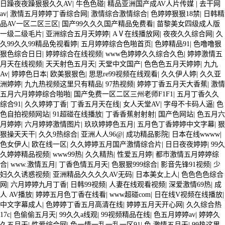
日躁夜夜躁狠狠久久AV
|
牛色色碰
|
精品亚洲国产成AV人片传媒
|
去干网
av
|
激情五月婷婷丁香综合网
|
激情综合激情综合
|
色婷婷狠狠18禁
|
日韩精
品AV一区二区三区
|
国产99久久久国产精品免费看
|
苗黎美女四级成人版
一级二级毛片
|
亚洲综合五月天婷婷
|
AⅤ在线播放网
|
夜夜久久综合网
|
久
久99久久99精品免视看婷
|
五月婷婷综合色啪首页
|
色婷精品91
|
色噜噜狠
狠色综合日日
|
婷婷综合在线视频
|
www色婷婷久久综合久色
|
婷婷激情五
月天在线视频
|
天天射色五月天
|
天堂中文国产
|
色色色五月天婷婷
|
九九
Av
|
婷婷色日本
|
欧美狠狠色
|
思思re99视频在线观看
|
久久伊人婷
|
久久亚
洲婷婷
|
九九热视频这里只有精品
|
97热视频
|
婷婷丁香五月天大香蕉
|
激情
五月六月婷婷综合啪啪
|
国产免费一区二区三州老师F1F1
|
五月丁香久久
综合91
|
久久婷婷丁香
|
丁香五月天在线
|
女人天堂AV
|
字母不卡码人逼
|
色
色自拍视频网站
|
91超碰在线播放
|
丁香香蕉射射射
|
国产色网站
|
色五月六
月婷婷
|
六月婷婷激情图片
|
玖玖婷婷色五月
|
五月色丁香婷婷中文字幕
|
狠
狠操天天干
|
久久9热综合
|
亚洲人人96@
|
成功精品影院
|
日本在线wwww
|
色女伊人
|
欧在线一区
|
久久婷婷五月国产激情综合片
|
日日夜夜婷婷
|
99久
久婷婷精品视频
|
www99热
|
久久精热
|
性爱五月婷
|
都市激情五月婷婷综
合
|
www.激情五月
|
丁香色情五月天
|
色狠狠999综合
|
影音先锋91视频
|
少
妇久久诱惑视频
|
亚洲精品久久久久AV无码
|
日本美女上人
|
色色色色综合
网
|
六月婷婷九月丁香
|
日韩99视频
|
人妻在线观看视频
|
深爱激情69热
|
成
人 AV播放
|
婷婷五月色丁香在线看
|
www超碰com
|
日在线V视频在线播放
|
中文字幕成人
|
色婷婷丁香五月高清在线
|
婷婷五月天开心网
|
久久综合热
17c
|
色偷偷五月天
|
99久久a线观
|
99视频精品在线
|
色五月婷婷av
|
婷婷久
久五月天
|
性爱综合网
|
色一情一乱一乱一区91
|
色,激情五月天
|
99热这里