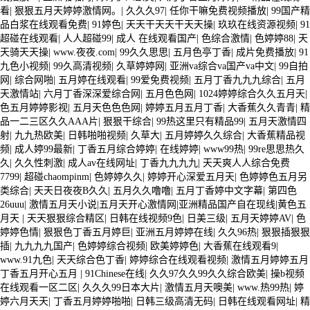
看
|
狠狠五月天婷婷激情网。
|
久久久97
|
任你干嘛免费视频播放
|
99国产精
品白浆在线观看免费
|
91婷色
|
天天干天天干天天操
|
玖玖在线资源视频
|
91
超碰在线观看
|
人人超碰99
|
成人 在线观看国产
|
色综合激情
|
色婷婷88
|
天
天骑天天操
|
www.夜夜.com
|
99久久思思
|
五月色亭丁香
|
成片免费播放
|
91
九色小视频
|
99久高清视频
|
久草婷婷网
|
亚洲va综合va国产va中文
|
99自拍
网
|
综合网啪
|
五月婷在线观看
|
99爱免费视频
|
五月丁香九九九综合
|
五月
天激情站
|
六月丁香深深爱综合网
|
五月色色网
|
1024婷婷综合久久五月天
|
色五月婷婷影视
|
五月天色色色网
|
婷婷五月五月丁香
|
大香蕉久久青青
|
精
品一二三区久久AAA片
|
狠狠干综合
|
99热这里只有精品99
|
五月天激情四
射
|
九九热欧美
|
日韩啪啪视频
|
久草大
|
五月婷婷久久综合
|
大香蕉精品视
频
|
成人婷99最新
|
丁香五月综合婷婷
|
在线婷婷
|
www99热
|
99re思思热久
久
|
久久性刺激
|
成人av在线网址
|
丁香九九九九
|
天天爽人人综合免费
7799
|
超碰chaompinm
|
色婷婷久久
|
婷婷开心深爱五月天
|
色婷婷色五月另
类综合
|
天天日夜夜B久久
|
五月久久噜噜
|
五月丁香婷中文字幕
|
第四色
26uuu
|
激情五月天小说|五月天开心激情网|亚洲精品国产自在现线|黄色五
月天
|
天天狠狠综合精区
|
日韩在线视频9色
|
日美三级
|
五月天婷婷AV
|
色
婷婷色情
|
狠狠色丁香五月婷巨
|
亚洲五月婷婷在线
|
久久96热
|
狠狠插狠狠
插
|
九九九九国产
|
色婷婷综合视频
|
欧美婷婷色
|
大香蕉在线观看9
|
www.91九色
|
天天综合色丁香
|
婷婷综合在线观看视频
|
激情五月婷婷五月
丁香五月开心五月
|
91Chinese在线
|
久久97久久99久久综合欧美
|
操b视频
在线观看一区二区
|
久久久99日本大片
|
激情五月天噢美
|
www.热99热
|
婷
婷六月天天
|
丁香五月婷婷啪啪
|
日韩三级高清无码
|
日韩在线观看网址
|
精