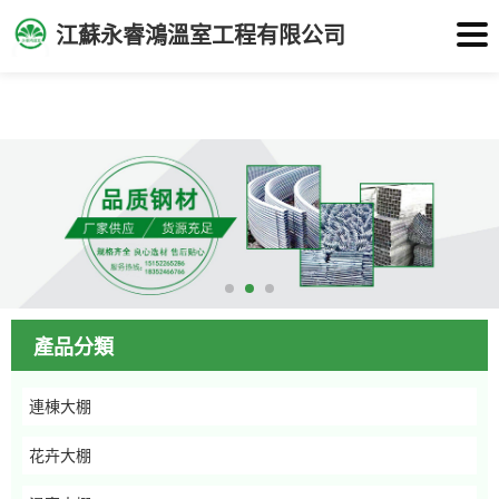
亚洲 小说区 图片区,黄av一区二区在线观看,九九九久久久国产,久久综合
江蘇永睿鴻溫室工程有限公司
九色综合欧洲98,一区二区三区爱爱视频免费试看,四虎永久在线精品,日韩
精品成人一区二区在线观看,综合激情亚洲精品
產品分類
連棟大棚
花卉大棚