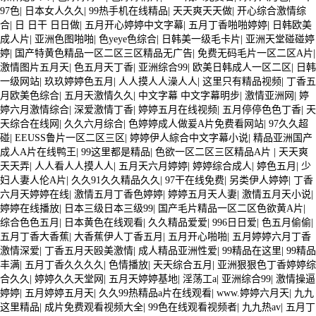
97色
|
日本女人久久
|
99热手机在线精品
|
天天爽天天做
|
开心综合激情综
合
|
日 日干 日日做
|
五月开心婷婷中文字幕
|
五月丁香啪啪婷婷
|
日韩欧美
成人片
|
亚洲色图啪啪
|
色yeye色综合
|
日韩美一级毛卡片
|
亚洲天堂碰碰婷
婷
|
国产特黄色精品一区二区三区精品无广告
|
免费无码毛片一区二区A片
|
激情图片五月天
|
色五月天丁香
|
亚洲综合99
|
欧美日韩成人一区二区
|
日韩
一级网站
|
玖玖婷婷色五月
|
人人摸人人澡人人
|
这里只有精品视频
|
丁香五
月欧美色综合
|
五月天激情久久
|
中文字幕 中文字幕明步
|
激情亚洲网
|
婷
婷六月激情综合
|
深爱激情丁香
|
婷婷五月在线视频
|
五月停停色色丁香
|
天
天综合在线网
|
久久六月综合
|
色婷婷成人做爰A片免费看网站
|
97久久超
碰
|
EEUSS鲁片一区二区三区
|
婷婷伊人綜合中文字幕小说
|
精品亚洲国产
成人A片在线鸭王
|
99这里都是精品
|
色欲一区二区三区精品A片
|
天天爽
天天弄
|
人人看人人摸人人
|
五月天六月婷婷
|
婷婷综合成人
|
婷色五月
|
少
妇人妻人伦A片
|
久久91久久精品久久
|
97干在线免费
|
另类伊人婷婷
|
丁香
六月天婷婷在线
|
激情五月丁香色婷婷
|
婷婷五月天人妻
|
激情五月天小说
|
婷婷在线播放
|
日本三级日本三级99
|
国产毛片精品一区二区色欲黄A片
|
综合色色五月
|
日本黄色在线观看
|
久久精品爱爱
|
996日日爱
|
色五月偷偷
|
五月丁香大香蕉
|
大香蕉伊人丁香五月
|
五月开心啪啪
|
五月婷婷六月丁香
激情深爱
|
丁香五月天殴美激情
|
成人精品亚洲性爱
|
99精品在这里
|
99精品
丰满
|
五月丁香久久久久
|
色情播放
|
天天综合五月
|
亚洲狠狠色丁香婷婷综
合久久
|
婷婷久久天堂网
|
五月天婷婷基地
|
淫荡工a
|
亚洲综合99
|
激情操逼
婷婷
|
五月婷婷五月天
|
久久99热精品a片在线观看
|
www.婷婷六月天
|
九九
这里精品
|
成片免费观看视频大全
|
99色在线观看视频者
|
九九热av
|
五月丁