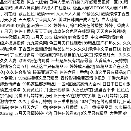
品99在线观看
|
俺去也综合
|
日韩人妻AV在线
|
71在线精品视频一区
|
91精
品无码
|
婷婷六月色情
|
AV成人在线播放
|
极品人妻VIDEOSSS人妻
|
91热
手机在线
|
欧亚色色
|
激情www
|
人人草人人爱
|
99精品久
|
激情婷婷丁香五
月天小说
|
天天成人丁香美女AV
|
美欧日韩国产成人在战
|
白人荫道
BBWBBB大荫道
|
av第一二区
|
婷婷五月综合欧美在线播放
|
婷婷丁香成人
五月天
|
婷婷丁香人妻天天爽
|
玖玖综合色区在线观看
|
天天爽在线视频
|
www激情五月天
|
五月天.com
|
综合婷
|
综合激情网
|
中文字幕激情综合
|
一
级片操逼视频
|
九九黄色网
|
色五月天在线观看
|
99精品国产在热久久
|
久久
视频婷婷
|
丁香五月亚洲综合
|
精品乱码久久久久
|
婷婷中文字幕在线
|
好好
干av
|
丁香五月影院
|
9l视频自拍9l视频自拍九色学生
|
婷婷五月天a
|
久久久
久久人妻
|
欧洲S级在线观看
|
99热这里只有精品最新
|
大香蕉五月天婷婷
|
激情综合网五月
|
99热这里只有精品86
|
婷婷成人基地
|
99精品国产在热久
久
|
久久综合影院
|
操逼亚洲天堂
|
婷婷六月丁香色
|
久热这里只有精品6
|
日
本免费91
|
99re热视频这里只精品
|
青柠影视免费高清电视剧
|
丁香六月婷
婷激情综合
|
99热这里都是精品
|
一区=区操屄高清大全av
|
日日干日日s
|
激
情五月婷婷
|
免费黄色片子
|
亚洲视频操
|
大香蕉伊在
|
逼里香不卡
|
色色色
宗合网
|
另类图片婷婷五月天
|
亚洲无AV在线中文字幕
|
色八月婷婷
|
另类
激情中文
|
久久丁香五月婷婷
|
亚洲啪啪视频
|
1024手机在线观看看片_日韩
精品
|
婷婷五月天六月丁香
|
婷婷婷五月香蕉
|
五月丁香操亭亭网
|
久久探花
91swag
|
五月天激情婷婷小说
|
日韩在线看AV
|
9这里只有精品
|
大香蕉 婷
婷
|
www.minyis.com【JT】国内CDN落地页保证转化QQ2101460746
|
婷香
五月激情视频
|
久re在线
|
99视频
|
黑人无码一区
|
超碰资源在线
|
五月婷婷
三级
|
欧美成人A片AAA片在线播放
|
丁香色色网
|
婷婷五月天影院
|
婷婷五