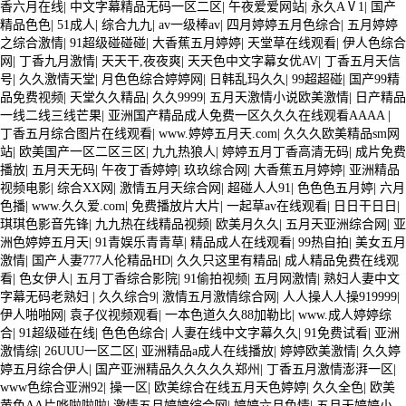
香六月在线
|
中文字幕精品无码一区二区
|
午夜爱爱网站
|
永久AⅤ1
|
国产
精品色色
|
51成人
|
综合九九
|
av一级棒av
|
四月婷婷五月色综合
|
五月婷婷
之综合激情
|
91超级碰碰碰
|
大香蕉五月婷婷
|
天堂草在线观看
|
伊人色综合
网
|
丁香九月激情
|
天天干,夜夜爽
|
天天色中文字幕女优AV
|
丁香五月天信
号
|
久久激情天堂
|
月色色综合婷婷网
|
日韩乱玛久久
|
99超超碰
|
国产99精
品免费视频
|
天堂久久精品
|
久久9999
|
五月天激情小说欧美激情
|
日产精品
一线二线三线芒果
|
亚洲国产精品成人免费一区久久久在线观看AAAA
|
丁香五月综合图片在线观看
|
www.婷婷五月天.com
|
久久久欧美精品sm网
站
|
欧美国产一区二区三区
|
九九热狼人
|
婷婷五月丁香高清无码
|
成片免费
播放
|
五月天无码
|
午夜丁香婷婷
|
玖玖综合网
|
大香蕉五月婷婷
|
亚洲精品
视频电影
|
综合XX网
|
激情五月天综合网
|
超碰人人91
|
色色色五月婷
|
六月
色播
|
www.久久爱.com
|
免费播放片大片
|
一起草av在线观看
|
日日干日日
|
琪琪色影音先锋
|
九九热在线精品视频
|
欧美月久久
|
五月天亚洲综合网
|
亚
洲色婷婷五月天
|
91青娱乐青青草
|
精品成人在线观看
|
99热自拍
|
美女五月
激情
|
国产人妻777人伦精品HD
|
久久只这里有精品
|
成人精品免费在线观
看
|
色女伊人
|
五月丁香综合影院
|
91偷拍视频
|
五月网激情
|
熟妇人妻中文
字幕无码老熟妇
|
久久综合9
|
激情五月激情综合网
|
人人操人人操919999
|
伊人啪啪网
|
袁子仪视频观看
|
一本色道久久88加勒比
|
www.成人婷婷综
合
|
91超级碰在线
|
色色色综合
|
人妻在线中文字幕久久
|
91免费试看
|
亚洲
激情综
|
26UUU一区二区
|
亚洲精品a成人在线播放
|
婷婷欧美激情
|
久久婷
婷五月综合伊人
|
国产亚洲精品久久久久久郑州
|
丁香五月激情澎湃一区
|
www色综合亚洲92
|
操一区
|
欧美综合在线五月天色婷婷
|
久久全色
|
欧美
黄色AA片哗啦啦啦
|
激情五月婷婷综合网
|
婷婷六月色情
|
五月天婷婷小