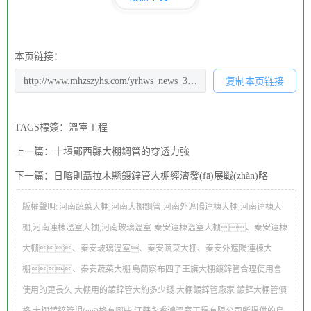
本页链接：
复制本页链接
（1）圓管：用于大棚的支撐，搭建等。 （2）方管
與矩形管：常用于大棚的框架，橫梁等。 （3）異形管：根
TAGS標簽：
溫室工程
據實際需求定制的特型管道烏蘭察布四子王旗大棚鍍鋅管合理使用
上一篇：
十堰鄖西縣大棚鋼管的穿透力強
會使用的更長久，具有良好的防腐性能。 （2）
下一篇：
日喀則聶拉木縣鍍鋅管大棚經濟發(fā)展戰(zhàn)略
電鍍鋅鋼管：通過電解方式使鋅附著在鋼管表面，
溫室工
版權聲明:
河南蔬菜大棚,河南大棚鋼管,河南外遮陽連棟大棚,河南連棟大
程
防腐性能略遜于熱鍍鋅鋼管，但表面較為光滑。
棚,河南連棟溫室大棚,河南玻璃溫室
秦安連棟溫室大棚、秦安連棟
2. 按形狀分類：
大棚、秦安玻璃溫室、秦安蔬菜大棚、秦安外遮陽連棟大
棚、秦安蔬菜大棚
烏蘭察布四子王旗大棚鍍鋅管合理使用會
使用的更長久 大棚用的鍍鋅管大約多少錢 大棚鍍鋅管廠家 鍍鋅大棚管價
格 大棚鍍鋅管規(guī)格有哪些 江蘇永睿鴻溫室工程有限公司所提供的烏