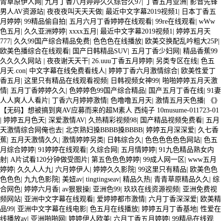
青草原伊人网
|
九月丁香八月婷婷久久综合久97
|
丁香五月亚洲
|
影音先锋
男人AV资源站
|
夜夜夜叫天天天做
|
最近中文字幕2019视频1
|
日本丁香五
月婷婷
|
99精品偷自拍
|
五月六月丁香婷婷在线观看
|
99re在线观看
|
wWw
色五月
|
久久亚洲婷婷
|
xxxx五月
|
最近中文字幕2019视频1
|
婷婷五月天
777
|
久久99国产综合精品免费
|
色色色在线播放
|
欧美交换配乱吟粗大25P
|
欧美色播综合在线观看
|
国产日韩精品SUV
|
五月丁香少妇网
|
精品香蕉99
久久久久网站
|
夜夜谢天天干
|
26.uuu丁香五月婷婷
|
另类专区在线
|
色五
月天.con
|
中文字幕在线免费看线人
|
婷婷丁香六月激情综合
|
欧美性爱丁
香五月
|
这里只有精品在线观看视频
|
日韩视频女神99
|
啪啪婷婷五月天激
情
|
五月丁香婷婷久久
|
色婷婷色99国产综合精品
|
国产五月丁香在线
|
91妻
人人爽人人看片
|
丁香六月婷婷激情
|
色噜噜五月天
|
激情五月天色播
|
《》
【无码】想被搞到爽AV应募而来的超M素人 西纯子 10musume-011723-01
|
婷婷五月色天
|
深爱激情AV
|
久热精彩视频98
|
国产精品视频免费看
|
五月
天激情综合网俺也去
|
北京熟妇搡BBBB搡BBBB
|
婷婷五月深深爱
|
久七香
蕉
|
五月天激情久久
|
激情婷婷另类
|
日韩综合久
|
色色色色色色网站
|
色五
月综合婷婷
|
91婷婷在线观看
|
久综合网
|
五月情婷婷
|
91九色精品熟女内
射
|
A片试看120分钟做受图片
|
第五色色色婷婷
|
99成人网一区
|
www五月
婷婷
|
久久人人九
|
六月婷伊人
|
婷婷久久影院
|
99这里只有精品
|
欧美色色
色色色
|
九九色影院
|
美妞av
|
tingtingseav
|
精品久热
|
青青草原精品久久
|
综
合网色
|
婷婷六月香
|
av狠狠操
|
亚洲色99
|
玖玖在线资源视频
|
亚洲免费视
频网站
|
亚洲中文字幕在线观看
|
爱婷婷都市激情
|
六月丁香深深爱
|
欧美精
品99
|
亚洲中文字幕在线电影
|
色五月在线播放
|
婷婷五月丁香基地
|
性爱在
线播放av
|
亚洲啪啪网
|
婷婷伊人欧美
|
六月丁香五月婷婷
|
99精品在线观