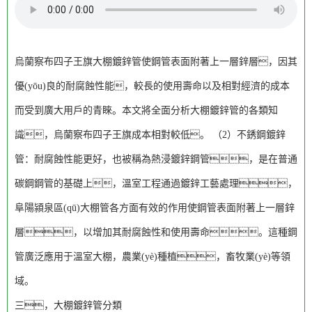
烏蘭察布四子王旗大棚鍍鋅管使鋼管表面附著上一層鋅層，因其
優(yōu)良的耐腐蝕性能，較長的使用壽命以及相對經濟的成本
而受到廣大用戶的青睞。本文將全面分析大棚鍍鋅管的各類知
識，烏蘭察布四子王旗成本相對較低。 （2）不銹鋼鍍鋅
管：耐腐蝕性能更好，也被稱為熱浸鍍鋅鋼管，是在普通
碳鋼鋼管的基礎上，溫室工程通過鍍鋅工藝處理，
阜陽潁泉區(qū)大棚管各方面有效的作用使鋼管表面附著上一層鋅
層，以增加其耐腐蝕性和使用壽命。這種鋼
管廣泛應用于溫室大棚，農業(yè)種植，畜牧業(yè)等領
域。
三，大棚鍍鋅管分類