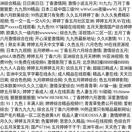
洲综合精品
|
日日爽日日
|
丁香激情网
|
激情小说五月天
|
91九九
|
万月丁香
狠狠爱
|
九九热99精品
|
日本三级中国三级99
|
wWwCom夜操wwW
|
五月丁
香六月欧美综合
|
99热这里只有免费
|
久久五月婷婷丁香
|
久久久免费精彩
视频
|
性一交一乱一交A片久
|
婷婷丁香五月社区亚洲
|
婷婷五月天AV在线
|
国产xxxxx在线观看
|
九九色99
|
97操碰在线视频
|
五月天激情国产综合婷婷
婷
|
欧美久久一级内射wwwwww.
|
综合九色
|
淫视馆aV二区一区
|
五月丁香
六月激情综合在线
|
开心深爱激情网
|
九九热最新地址
|
久久R激情
|
91丨九
色丨熟女丰满
|
婷婷五月天中文字幕.
|
久色五月
|
六月色色
|
99在线资源视
频
|
日本九九视频
|
五月婷婷co.m
|
丁香五月六月综合激情
|
激情综合五月
|
g00d人体西西
|
婷婷五月 丁香六月
|
亚洲综合五月天婷婷
|
99亚洲视频
|
免
费99色
|
91免费在线视频6
|
激情影院丁香五月
|
北京熟妇搡BBBB搡BBBB
|
九九人人自拍
|
婷婷五月婷婷五月天
|
玖玖五月丁香
|
超碰日韩成人
|
亚洲操
人
|
亚洲中文乱字字幕在线永久
|
成人精品在线观看
|
精品人妻在线
|
天天日
日爽
|
综合色色网
|
九月婷婷综合网
|
久色五月婷婷综合
|
色五月婷婷影院
|
日本欧美999久久久三级片
|
激情深爱综合
|
99热青青草
|
AV操一操
|
亚洲婷
婷五月草久
|
婷婷丁香成人
|
成人在线高清
|
色人妻五月
|
91碰碰
|
91chinese
在线
|
狠狠狠狠狠狠
|
WWW.HENHENL.
|
丁香婷婷六月激情
|
深爱激情综
合
|
91丨九色丨丰满人妖
|
婷婷综合精品视频97
|
青青草免费公开视频
|
爱射
综合
|
丁香九九九九
|
综合五月丁香六月婷婷
|
99热这里只有精品最新网址
|
国产毛片精品一区二区色欲黄A片 极品人妻VIDEOSSS人妻
|
激情婷婷五
月久久
|
婷婷五月天堂
|
色蜜婷婷
|
思思久久精品
|
99ri6在线视频
|
色综合开
心五月深爱五月
|
国产67194
|
五月婷婷干干干
|
亚洲午夜av
|
天天色丁香
|
青