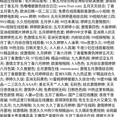
精品在线观看
|
毛片网站谁有
|
丁香五月综合网亚洲综合欧美狠狠
|
激情综
合丁香五月
大棚鍍鋅管作為一種優(yōu)質的結構材料，在農業
|
色噜噜狠狠色综合日日
|
www.91av.com
|
五月天天综合
|
丁香
五月第九色
|
欧洲日韩一区二区三区
|
免费在线观看欧美激情xx小视频
|
色
(yè)，園藝，溫室等領域發(fā)揮著重要作用。了解其分
婷婷电影网
|
www.婷婷
|
99热69
|
五月天婷婷基地综合网
|
99视频内射三四
|
99小精品
|
久久怕怕视频
|
五月伊人网
|
99日本黄站
|
婷婷五月激情图片
|
類，性能特點，應用及維護保養(yǎng)等方面的知識，有助
99ri视频在线观看
|
婷婷欧美综合
|
五月天婷婷小说
|
激情第四色
|
大香婷婷
|
亚洲视频图片婷婷五月
|
五月婷婷色色爱
|
婷婷99中文字幕
|
亚洲男人的天
于我們更好地使用和管理大棚鍍鋅管，提高農業(yè)生產效
堂婷婷色五月
|
色激情五月天
|
亚洲另类电影
|
内射综合网
|
99视频啪啪
|
五
月丁香六月综合情在线观看
率，促進農業(yè)現代化發(fā)展。希望通過本文
|
91久久婷婷人人澡草
|
99re思思久久
|
99色综
合网
|
99热无码
|
日韩天堂久久
|
人人射人人高潮
|
午夜少妇在线观看视频
|
的闡述，能夠幫助廣大用戶更加全面地了解大棚鍍鋅管的相關
91精品熟女
|
综激情网
|
久月婷婷
|
丁香六月婷
|
丁香蜜臀黄色婷婷五月天
|
五月丁香激情六月
|
97在线日韩
|
精品99网站
|
九九黄色网
|
婷婷涩涩五月
知識，為實際應用提供參考。
天
|
激情文学五月丁香六月婷婷
|
欧美啪啪网
|
A A色色
|
五月综合激情婷婷
六月色窝
|
久久狠狠色
|
五月激情在线
|
renrencaoav
|
激情五月激情综合网
|
五月丁香狠狠爱
|
色九月婷婷综合
|
亚洲XX网
|
九九热这里
|
97精品综合久
久
|
婷婷久久综
|
亚洲无码黄色
|
91蜜桃婷婷狠狠久久综合9色
|
99爱99操
|
精
品一二三区久久AAA片
|
美女天天艹人人爽
|
无码色
|
综合激情婷婷
|
天天
日夜夜操五月
|
激情伊人网
|
免费视频无码
|
日韩色色网
|
99热这里有精品
|
性色欲情 网站
|
人妻av在线
|
五月丁香网av
|
国产三级在线播放
|
夜夜干夜
夜操
|
99热这里只有精品在线播放
|
原琪琪色影院
|
性生生活大片又黄又
|
色
久五月
|
九九热啪啪
|
久久98
|
久久丁香五月婷婷
|
国产在线网
|
激情婷婷五
月基地
|
综激情网
|
思思久久99热只有频精品66
|
久久精彩免费视频
|
全网最
新网黄大秀直播高清,主播国产录屏在线
|
五月丁香综合在线
|
婷婷五月天