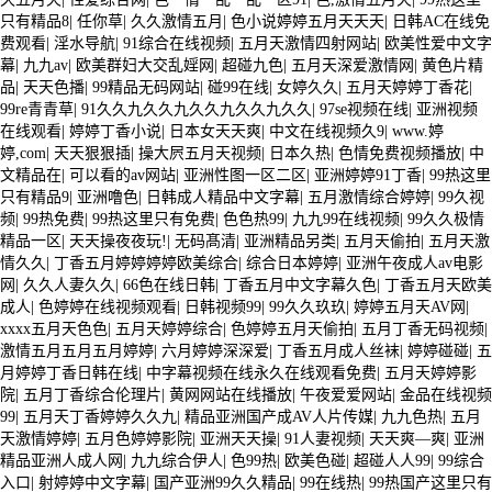
只有精品8
|
任你草
|
久久激情五月
|
色小说婷婷五月天天天
|
日韩AC在线免
费观看
|
淫水导航
|
91综合在线视频
|
五月天激情四射网站
|
欧美性爱中文字
幕
|
九九av
|
欧美群妇大交乱婬网
|
超碰九色
|
五月天深爱激情网
|
黄色片精
品
|
天天色播
|
99精品无码网站
|
碰99在线
|
女婷久久
|
五月天婷婷丁香花
|
99re青青草
|
91久久九久久九久久九久久九久久
|
97se视频在线
|
亚洲视频
在线观看
|
婷婷丁香小说
|
日本女天天爽
|
中文在线视频久9
|
www.婷
婷,com
|
天天狠狠插
|
操大屄五月天视频
|
日本久热
|
色情免费视频播放
|
中
文精品在
|
可以看的av网站
|
亚洲性图一区二区
|
亚洲婷婷91丁香
|
99热这里
只有精品9
|
亚洲噜色
|
日韩成人精品中文字幕
|
五月激情综合婷婷
|
99久视
频
|
99热免费
|
99热这里只有免费
|
色色热99
|
九九99在线视频
|
99久久极情
精品一区
|
天天操夜夜玩!
|
无码髙清
|
亚洲精品另类
|
五月天偷拍
|
五月天激
情久久
|
丁香五月婷婷婷婷欧美综合
|
综合日本婷婷
|
亚洲午夜成人av电影
网
|
久久人妻久久
|
66色在线日韩
|
丁香五月中文字幕久色
|
丁香五月天欧美
成人
|
色婷婷在线视频观看
|
日韩视频99
|
99久久玖玖
|
婷婷五月天AV网
|
xxxx五月天色色
|
五月天婷婷综合
|
色婷婷五月天偷拍
|
五月丁香无码视频
|
激情五月五月五月婷婷
|
六月婷婷深深爱
|
丁香五月成人丝袜
|
婷婷碰碰
|
五
月婷婷丁香日韩在线
|
中字幕视频在线永久在线观看免费
|
五月天婷婷影
院
|
五月丁香综合伦理片
|
黄网网站在线播放
|
午夜爱爱网站
|
金品在线视频
99
|
五月天丁香婷婷久久九
|
精品亚洲国产成AV人片传媒
|
九九色热
|
五月
天激情婷婷
|
五月色婷婷影院
|
亚洲天天操
|
91人妻视频
|
天天爽—爽
|
亚洲
精品亚洲人成人网
|
九九综合伊人
|
色99热
|
欧美色碰
|
超碰人人99
|
99综合
入口
|
射婷婷中文字幕
|
国产亚洲99久久精品
|
99在线热
|
99热国产这里只有