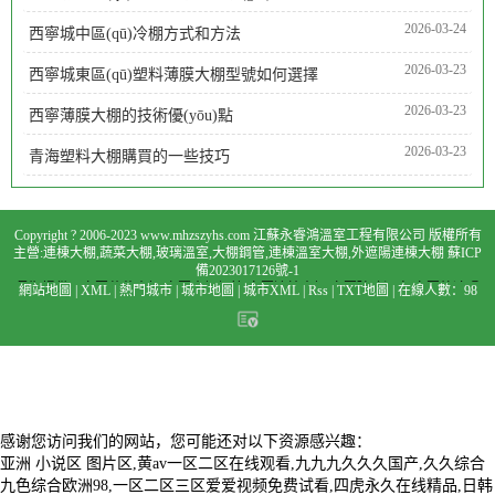
3. 按材質分類：
2026-03-24
西寧城中區(qū)冷棚方式和方法
（1）普通碳鋼鍍鋅管：應用最為廣泛，成本相對較低。
2026-03-23
西寧城東區(qū)塑料薄膜大棚型號如何選擇
（2）不銹鋼鍍鋅管：耐腐蝕性能更好，價格相對較
2026-03-23
西寧薄膜大棚的技術優(yōu)點
高。 （3）合金鋼鍍鋅管：具有特殊性能，適用于特定環
2026-03-23
青海塑料大棚購買的一些技巧
(huán)境。
四，大棚鍍鋅管性能特點
Copyright ? 2006-2023 www.mhzszyhs.com 江蘇永睿鴻溫室工程有限公司 版權所有
1. 耐腐蝕性：鍍鋅層能有效防止鋼管因受潮，溫室工
主營:
連棟大棚
,
蔬菜大棚
,
玻璃溫室
,
大棚鋼管
,
連棟溫室大棚
,
外遮陽連棟大棚
蘇ICP
備2023017126號-1
程氧化等引起的腐蝕，延長使用壽命。 2. 強度
長期提供：
寧夏蔬菜大棚,寧夏大棚鋼管,寧夏連棟大棚,寧夏玻璃溫室,寧夏外遮陽
網站地圖
|
XML
|
熱門城市
|
城市地圖
|
城市XML
|
Rss
|
TXT地圖
|
在線人數：98
連棟大棚,寧夏連棟溫室大棚
晉中蔬菜大棚,晉中大棚鋼管,晉中連棟大棚,晉中玻璃
高：鍍鋅管具有較高的強度和抗壓能力，
阜陽潁泉區(qū)大棚管
溫室,晉中外遮陽連棟大棚,晉中連棟溫室大棚
通遼蔬菜大棚,通遼大棚鋼管,通遼連
站點1
站點2
站點3
站點4
站點5
站點6
站點7
站點8
站點9
站點10
站點11
站點12
站點13
棟大棚,通遼玻璃溫室,通遼外遮陽連棟大棚,通遼連棟溫室大棚
孟津蔬菜大棚,孟津
站點14
站點15
站點16
站點17
站點18
站點19
站點20
各方面有效的作用
能夠滿足大棚搭建的需求。 3. 易加工：鍍鋅管
大棚鋼管,孟津連棟大棚,孟津玻璃溫室,孟津外遮陽連棟大棚,孟津連棟溫室大棚
三
門峽蔬菜大棚,三門峽大棚鋼管,三門峽連棟大棚,三門峽玻璃溫室,三門峽外遮陽連
棟大棚,三門峽連棟溫室大棚
岳陽蔬菜大棚,岳陽大棚鋼管,岳陽連棟大棚,岳陽玻璃
切割，彎曲等加工工藝簡單，方便施工。 4. 環(huán)
溫室,岳陽外遮陽連棟大棚,岳陽連棟溫室大棚
臺山蔬菜大棚,臺山大棚鋼管,臺山連
棟大棚,臺山玻璃溫室,臺山外遮陽連棟大棚,臺山連棟溫室大棚
南寧蔬菜大棚,南寧
保經濟：鍍鋅管可回收利用，較為環(huán)保，且成本相對較
感谢您访问我们的网站，您可能还对以下资源感兴趣：
大棚鋼管,南寧連棟大棚,南寧玻璃溫室,南寧外遮陽連棟大棚,南寧連棟溫室大棚
甘
亚洲 小说区 图片区,黄av一区二区在线观看,九九九久久久国产,久久综合
孜蔬菜大棚,甘孜大棚鋼管,甘孜連棟大棚,甘孜玻璃溫室,甘孜外遮陽連棟大棚,甘孜
低。
連棟溫室大棚
延安蔬菜大棚,延安大棚鋼管,延安連棟大棚,延安玻璃溫室,延安外遮
九色综合欧洲98,一区二区三区爱爱视频免费试看,四虎永久在线精品,日韩