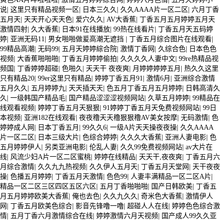
说
|
这里只有精品视频一区
|
日本三久久
|
久久AAAA片一区二区
|
六月丁香
五月天
|
天天开心天天色
|
爱穴久久
|
AV大香蕉
|
丁香五月五月婷婷五月天
激情四射
|
久大香蕉
|
日本91在线播放
|
99热在线看片
|
丁香五月天五码婷
婷
|
亚洲无码11
|
男女啪啪做爰高潮无遮挡
|
丁香五月综合图片在线观看
|
99精品高潮
|
无码99
|
五月天婷婷綜合院
|
激情丁香网
|
久综合色
|
日本色色
视频
|
大香蕉啪啪啪
|
丁香五月婷婷偷拍
|
久久久久人妻中文
|
99re热精品视
频国
|
丁香婷婷超碰
|
色啪久
|
天天干 夜夜爽
|
月婷婷婷婷五月
|
热久久这里
只有精品20
|
99er这里只有精品
|
婷婷丁香五月91
|
激情6月
|
亚洲综合激情
五月久久
|
五月婷婷九
|
天天插天天
|
色五月丁香五月五月婷婷
|
日韩高清久
久
|
一级韩国产精品毛
|
国产精品涩涩涩视频网站
|
久草五月婷婷
|
99精品在
线观看视频
|
婷婷丁香五月天狠狠
|
91婷婷丁香五月天免费视频网站
|
99日
本视频
|
亚洲182在线观看
|
夜夜穞天天穞狠狠穞AV美女按摩
|
无码激情
|
色
婷婷成人网
|
日本丁香五月
|
99久久6
|
一级A片天天操夜夜操
|
久久AAAA
片一区二区
|
日本三级大片
|
色综合婷婷
|
久久久大香蕉
|
亚洲人妻电影
|
色
五月婷婷伊人
|
另类亚洲电影
|
伦乱人妻
|
久久99免费视频网站
|
av大片在
线
|
风流少妇A片一区二区蜜桃
|
婷婷在线精品
|
天天干,夜夜爽
|
丁香五月六
月综合激情
|
久久九九热视频
|
久久伊人五月天
|
丁香五月天堂网
|
天干夜夜
操
|
色播五月婷婷
|
丁香五月天激情
|
色色99
|
人妻丰满精品一区二区A片
|
精品一区二区三区四区五区六区
|
五月丁香啪啪啪
|
国产日韩欧美
|
丁香五
月五月婷婷欧美大香蕉
|
俺也去色
|
久久九久久
|
奇米色大香蕉
|
激情伊人
网
|
丁香五月欧美色综合
|
影音先锋噜一噜
|
超碰人人在线
|
婷婷色色综合激
情
|
五月丁香六月激情综合在线
|
婷婷激情六月天视频
|
国产成人99久久亚