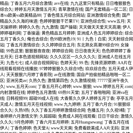
精品
|
丁香五月六月综合激情
|
avv在线
|
九九这里只有精品
|
日日噜狠狠色
综合久
|
婷婷五月天激情五月天
|
青草激情在线
|
国产无套精品一区二区
|
日
本va欧美va欧美精品88
|
丁香色情五月综合网站
|
亚洲激情综合免费
|
国产
精品久久久海的味道
|
色婷婷狠狠干芒果TV
|
亚洲色综合性
|
www五月
|
天
天操婷婷
|
婷婷久久色
|
九九激情
|
国产操碰
|
天天做天天爱天天高潮
|
伊人
婷婷福利网
|
丁香操逼
|
黄色精品五月婷婷
|
亚洲成人色五月婷婷综合
|
综合
五月丁香久久
|
俺也去综合
|
色99欧洲色19
|
91丨九色丨白浆
|
天天射综合网
站
|
丁香五月激情综合
|
久久婷婷综合五月
|
东北熟女高潮99综合99
|
女操
碰
|
99色这里
|
狠狠狠夜夜夜
|
婷婷综合网
|
日日夜夜天天
|
色色婷婷婷丁香
五月天
|
日本色道视频网站
|
久久久区区一久久久久久
|
亚洲成人在线五月
天
|
九色七七
|
成人综合视频网址
|
色婷天天
|
99.色
|
先锋资源婷婷
|
AA片在
线观看视频在线播放
|
97婷婷狠狠久久综合9色
|
玖玖综合色
|
五月天成人伊
人
|
天天狠狠六月婷丁香影院
|
av在线激情
|
国自产拍偷拍精品啪啪一区二
区
|
亚洲另类av
|
久热久色
|
激情第四色
|
久久激情视频
|
77777亚洲午夜久
久
|
www,五月天com
|
丁香五月开心婷婷
|
www.狠狠
|
www.婷婷五月天.com
|
内射激情在线
|
婷婷色五月激情
|
69热91天堂
|
五月丁香啪啪网
|
亚洲va在
线
|
日韩视频99
|
超碰99成人在线
|
大香蕉久久伊人婷婷五月丁香
|
亭亭五月
天成人
|
激情五月天在线视频
|
www.九九婷婷
|
五月丁香六月合
|
91狠狠综
合久久
|
久热9热
|
久久丁香五月婷婷激情综合网
|
色播五月
|
久久视9精
|
丁
香婷婷六月激情文学
|
久超超碰
|
免费成人网在线观看
|
日日干综合
|
激情久
久久久
|
9月色婷婷
|
丁香六月五月婷婷
|
五月Huangsewang
|
丁香五月在线
伊人
|
丁香色婷婷
|
色天堂A
|
www天天爽
|
免费看欧美成人A片无码
|
亚洲