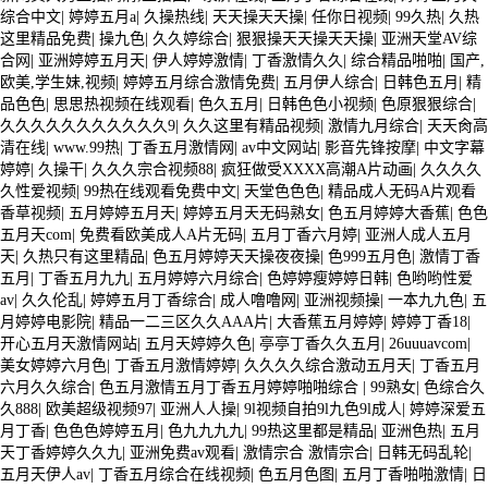
综合中文
|
婷婷五月a
|
久操热线
|
天天操天天操
|
任你日视频
|
99久热
|
久热
这里精品免费
|
操九色
|
久久婷综合
|
狠狠操天天操天天操
|
亚洲天堂AV综
合网
|
亚洲婷婷五月天
|
伊人婷婷激情
|
丁香激情久久
|
综合精品啪啪
|
国产,
欧美,学生妹,视频
|
婷婷五月综合激情免费
|
五月伊人综合
|
日韩色五月
|
精
品色色
|
思思热视频在线观看
|
色久五月
|
日韩色色小视频
|
色原狠狠综合
|
久久久久久久久久久久久9
|
久久这里有精品视频
|
激情九月综合
|
天天肏高
清在线
|
www.99热
|
丁香五月激情网
|
av中文网站
|
影音先锋按摩
|
中文字幕
婷婷
|
久操干
|
久久久宗合视频88
|
疯狂做受XXXX高潮A片动画
|
久久久久
久性爱视频
|
99热在线观看免费中文
|
天堂色色色
|
精品成人无码A片观看
香草视频
|
五月婷婷五月天
|
婷婷五月天无码熟女
|
色五月婷婷大香蕉
|
色色
五月天com
|
免费看欧美成人A片无码
|
五月丁香六月婷
|
亚洲人成人五月
天
|
久热只有这里精品
|
色五月婷婷天天操夜夜操
|
色999五月色
|
激情丁香
五月
|
丁香五月九九
|
五月婷婷六月综合
|
色婷婷瘦婷婷日韩
|
色哟哟性爱
av
|
久久伦乱
|
婷婷五月丁香综合
|
成人噜噜网
|
亚洲视频操
|
一本九九色
|
五
月婷婷电影院
|
精品一二三区久久AAA片
|
大香蕉五月婷婷
|
婷婷丁香18
|
开心五月天激情网站
|
五月天婷婷久色
|
亭亭丁香久久五月
|
26uuuavcom
|
美女婷婷六月色
|
丁香五月激情婷婷
|
久久久久综合激动五月天
|
丁香五月
六月久久综合
|
色五月激情五月丁香五月婷婷啪啪综合
|
99熟女
|
色综合久
久888
|
欧美超级视频97
|
亚洲人人操
|
9l视频自拍9l九色9l成人
|
婷婷深爱五
月丁香
|
色色色婷婷五月
|
色九九九九
|
99热这里都是精品
|
亚洲色热
|
五月
天丁香婷婷久久九
|
亚洲免费av观看
|
激情宗合 激情宗合
|
日韩无码乱轮
|
五月天伊人av
|
丁香五月综合在线视频
|
色五月色图
|
五月丁香啪啪激情
|
日