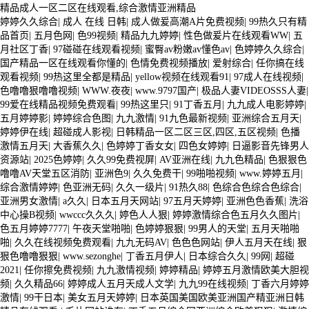
陽連棟大棚,延安連棟溫室大棚
上海外遮陽連棟大棚，上海大棚鋼
精品成人一区二区在线观看,综合激情亚洲精品
五，大棚鍍鋅管的應用
管，上海蔬菜大棚，上海連棟大棚，上海連棟溫室大棚，上海玻璃溫
婷婷久久综合
|
成人 在线 日韩
|
成人做爰高潮A片免费视频
|
99热久只有精
室_上海連棟溫室大棚公司
集寧外遮陽連棟大棚，集寧大棚鋼管，集寧蔬菜大
品首页
大棚鍍鋅管廣泛應用于溫室大棚，農業(yè)種植，花
|
五月色网
|
色99视频
|
精品九九婷婷
|
性色做爰片在线观看WW
|
五
棚，集寧連棟大棚，集寧連棟溫室大棚，集寧玻璃溫室_集寧連棟
溫室大棚公司
臨安外遮陽連棟大棚，臨安大棚鋼管，臨安蔬菜大棚，
月社区丁香
|
97碰碰在线观看视频
|
蜜臀av粉嫩av懂色av
|
色婷婷久久综合
|
臨安連棟大棚，臨安連棟溫室大棚，臨安玻璃溫室_臨安連棟溫室大棚公
卉栽培，
連棟大棚_蔬菜大棚_玻璃溫室_大棚鋼管_連棟溫室大棚_
国产精品一区在线观看你懂的
|
色情免费视频播放
|
爱射综合
|
任你搞在线
司
日照外遮陽連棟大棚，日照大棚鋼管，日照蔬菜大棚，日照連
观看视频
|
99热这里全都是精品
|
yellow视频在线观看91
|
97成人在线视频
|
棟大棚，日照連棟溫室大棚，日照玻璃溫室_日照連棟溫室大棚公司
東興外
外遮陽連棟大棚-江蘇永睿鴻溫室工程有限公司
畜牧業(yè)等領
色噜噜狠噜噜视频
|
WWW.夜夜
|
www.9797国产
|
极品人妻VIDEOSSS人妻
|
遮陽連棟大棚，東興大棚鋼管，東興蔬菜大棚，東興連棟大
棚，東興連棟溫室大棚，東興玻璃溫室_東興連棟溫室大棚公司
來賓外遮
99爱在线精品视频免费观看
|
99热这里只
|
91丁香五月
|
九九成人电影婷婷
|
域。在溫室大棚中，鍍鋅管主要用于支撐，搭建骨
陽連棟大棚，來賓大棚鋼管，來賓蔬菜大棚，來賓連棟大
五月婷婷影
|
婷婷综合色图
|
九九激情
|
91九色最新视频
|
亚洲综合五月天
|
棚，來賓連棟溫室大棚，來賓玻璃溫室_來賓連棟溫室大棚公司
婷婷伊在线
架，起到穩(wěn)固，承重的作用。在農業(yè)種植和花卉栽
|
超碰成人影视
|
日韩精品一区二区三区,四区,五区视频
|
色播
激情五月天
|
大香蕉久久
|
色婷婷丁香女女
|
四色女婷婷
|
日逼影音先锋男人
培中，鍍鋅管可用于制作各種栽培設施，烏蘭察布四子王旗大棚
资源站
|
2025色婷婷
|
久久99免费视屏
|
AV亚洲在线
|
九九色精品
|
色狠狠色
噜噜AV天堂五区消防
|
亚洲色9
|
久久免费干
|
99啪啪视频
|
www.婷婷五月
|
鍍鋅管鍍鋅管可用于制作各種栽培設施，大棚鍍鋅管方便
综合激情婷婷
|
色亚洲无码
|
久久一级片
|
91热久88
|
色综合色综合色综合
|
亚洲男女激情
|
a久久
|
日本五月天网站
|
97五月天婷婷
|
亚洲色色香蕉
|
洗浴
施工。 4. 環(huán)保經濟：鍍鋅管可回收利用，保持清
中心操B视频
|
wwccc久久久
|
婷色人人狠
|
婷婷激情综合色五月久久图片
|
色五月婷婷7777
潔。 3. 防腐處理：對于受損的鍍鋅管，烏蘭
|
午夜天堂啪啪
|
色婷婷狠狠
|
99男人的天堂
|
五月天啪啪
啪
|
久久在线视频免费观看
|
九九无码AV
|
色色色网站
|
伊人五月天在线
|
狠
察布四子王旗防腐性能略遜于熱鍍鋅鋼管，以免影響鍍鋅層
狠色噜噜狠狠
|
www.sezonghe
|
丁香五月伊人
|
日本综合久久
|
99网
|
超碰
2021
|
任你擦免费视频
|
九九激情视频
|
婷婷精品
|
婷婷五月激情欧美大胆视
的完整性。
频
|
久久精品66
|
婷婷成人五月天成人文学
|
九九99在线视频
|
丁香六月婷婷
激情
|
99干日本
|
美女五月天婷婷
|
日本英国美国欧美亚洲国产精亚洲日韩
七，總結