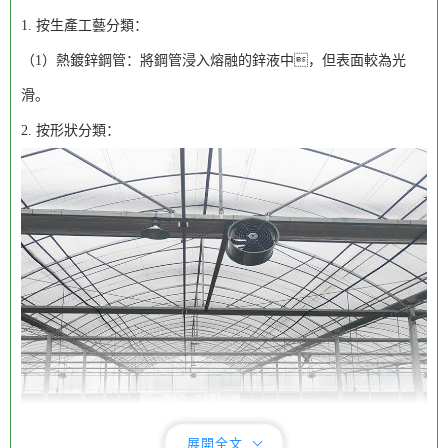
1. 按生產工藝分類：
（1）熱鍍鋅鋼管：將鋼管浸入熔融的鋅液中，但表面較為光
滑。
2. 按形狀分類：
展開全文